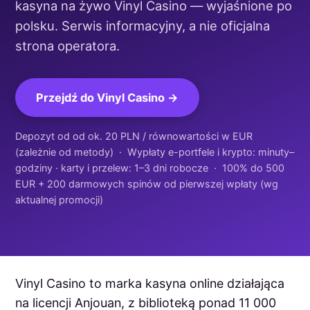
kasyna na żywo Vinyl Casino — wyjaśnione po
polsku. Serwis informacyjny, a nie oficjalna
strona operatora.
Przejdź do Vinyl Casino →
Depozyt od od ok. 20 PLN / równowartości w EUR
(zależnie od metody) · Wypłaty e-portfele i krypto: minuty–
godziny · karty i przelew: 1–3 dni robocze · 100% do 500
EUR + 200 darmowych spinów od pierwszej wpłaty (wg
aktualnej promocji)
Vinyl Casino to marka kasyna online działająca
na licencji Anjouan, z biblioteką ponad 11 000