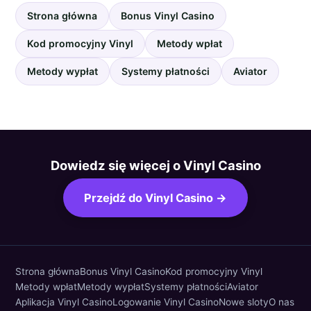
Strona główna
Bonus Vinyl Casino
Kod promocyjny Vinyl
Metody wpłat
Metody wypłat
Systemy płatności
Aviator
Dowiedz się więcej o Vinyl Casino
Przejdź do Vinyl Casino →
Strona główna
Bonus Vinyl Casino
Kod promocyjny Vinyl
Metody wpłat
Metody wypłat
Systemy płatności
Aviator
Aplikacja Vinyl Casino
Logowanie Vinyl Casino
Nowe sloty
O nas