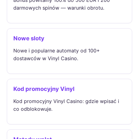
darmowych spinów — warunki obrotu.
Nowe sloty
Nowe i popularne automaty od 100+
dostawców w Vinyl Casino.
Kod promocyjny Vinyl
Kod promocyjny Vinyl Casino: gdzie wpisać i
co odblokowuje.